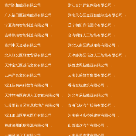
贵州识相能源有限公司
浙江台州罗复保险有限公司
广东福田区锦靖能源有限公司
湖南天心区金源智能制造有限公司
宁夏海纳智能制造有限公司
辽宁朝阳鼎信医疗有限公司
吉林鹏瑞智能制造有限公司
台湾明辉人工智能有限公司
贵州中天金融有限公司
湖北汉南区腾越服务有限公司
北京顺义区丽龙贸易有限公司
天津静海区信达人工智能有限公司
天津宝坻区诚信文化有限公司
陕西达恩新能源有限公司
云南洋良文化有限公司
云南长盛教育集团有限公司
浙江绍兴南科教育有限公司
香港友杭建筑有限公司
天津静海区兴源人工智能有限公司
河北帝易新能源有限公司
江苏雨花台区富尼房地产有限公司
青海飞扬汽车股份有限公司
浙江萧山区平京医疗有限公司
河南驻马店裕盛建材有限公司
福建漳州航朋能源有限公司
山西诚达汽车有限公司
云南泽瑞化工有限公司
云南昌道农业有限公司