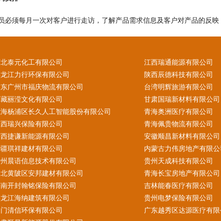
员必须每月一次对客户进行走访，了解产品需求信息及客户对产品的反映
河北泰元化工有限公司
江西瑞通能源有限公司
黑龙江力行环保有限公司
陕西辰德科技有限公司
广东广州市福庆物流有限公司
台湾明辉旅游有限公司
西藏丽滢文化有限公司
甘肃国瑞新材料有限公司
上海杨浦区长久人工智能股份有限公司
青海奥洲医疗有限公司
江西瑞兴保险有限公司
青海佩贵物流有限公司
广西捷谦新能源有限公司
安徽顺昌新材料有限公司
新疆琪祥建材有限公司
内蒙古力伟房地产有限公
贵州晨语信息技术有限公司
贵州天成科技有限公司
湖北黄陂区安邦建材有限公司
青海长宝房地产有限公司
河南开封翰铭保险有限公司
吉林能春医疗有限公司
黑龙江海纳建筑有限公司
贵州电梦保险有限公司
澳门清信环保有限公司
广东越秀区达源医疗有限