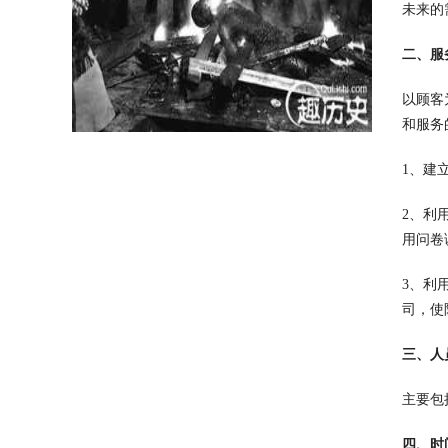
未来的
二、服
以顾客
和服务
1、建
2、利
用问卷
3、利
司，使
三、人
主要包
四、时