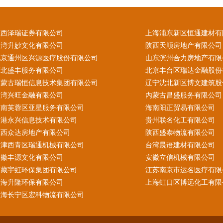
江西泽瑞证券有限公司
上海浦东新区恒通建材有
台湾升妙文化有限公司
陕西天顺房地产有限公司
北京通州区兴源医疗股份有限公司
山东滨州合力房地产有限
河北盛丰服务有限公司
北京丰台区瑞达金融股份
内蒙古瑞恒信息技术集团有限公司
辽宁沈北新区博文建筑股
台湾兴旺金融有限公司
内蒙古昌盛服务有限公司
湖南芙蓉区亚星服务有限公司
海南阳正贸易有限公司
香港永兴信息技术有限公司
贵州联名化工有限公司
江西众达房地产有限公司
陕西盛泰物流有限公司
天津西青区瑞通机械有限公司
台湾晨语建材有限公司
安徽丰源文化有限公司
安徽立信机械有限公司
西藏宇虹环保集团有限公司
江苏南京市运名医疗有限
青海升隆环保有限公司
上海虹口区博远化工有限
上海长宁区宏科物流有限公司